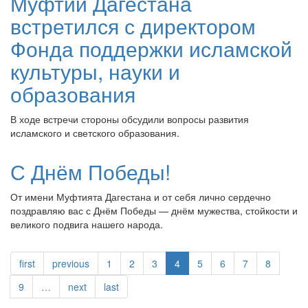
Муфтий Дагестана
встретился с директором
Фонда поддержки исламской
культуры, науки и
образования
В ходе встречи стороны обсудили вопросы развития
исламского и светского образования.
С Днём Победы!
От имени Муфтията Дагестана и от себя лично сердечно
поздравляю вас с Днём Победы — днём мужества, стойкости и
великого подвига нашего народа.
first
previous
1
2
3
4
5
6
7
8
9
…
next
last