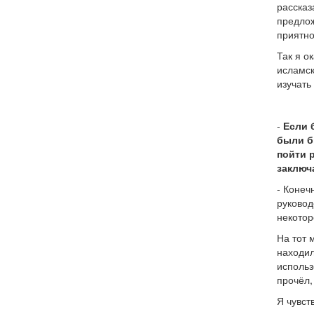
рассказ
предлож
приятно
Так я о
исламск
изучать
-
Если 
были б
пойти 
заключ
- Конеч
руковод
некотор
На тот 
находил
использ
прочёл,
Я чувст