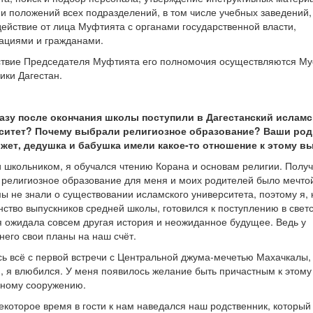
 и положений всех подразделений, в том числе учебных заведений,
ействие от лица Муфтията с органами государственной власти,
ациями и гражданами.
ствие Председателя Муфтията его полномочия осуществляются М
ики Дагестан.
азу после окончания школы поступили в Дагестанский исламс
ситет? Почему выбрали религиозное образование? Ваши род
ожет, дедушка и бабушка имели какое-то отношение к этому в
и школьником, я обучался чтению Корана и основам религии. Получ
религиозное образование для меня и моих родителей было мечтой
ы не знали о существовании исламского университета, поэтому я, 
ство выпускников средней школы, готовился к поступлению в светс
 ожидала совсем другая история и неожиданное будущее. Ведь у
его свои планы на наш счёт.
ь всё с первой встречи с Центральной джума-мечетью Махачкалы,
, я влюбился. У меня появилось желание быть причастным к этому
сному сооружению.
екоторое время в гости к нам наведался наш родственник, который