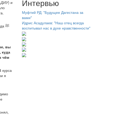
Интервью
 ДИУ
) и
ало
Муфтий РД: "Будущее Дагестана за
а.
вами"
Идрис Асадулаев: "Наш отец всегда
а ﷺ
воспитывал нас в духе нравственности"
зе, вы
 куда
в чём
4 курса
ки я
одимо
не
онял,