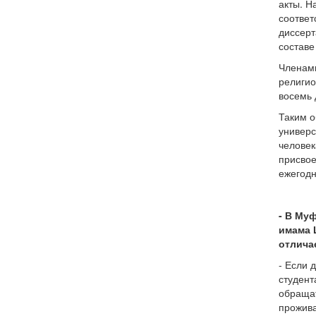
акты. Н
соответ
диссерт
составе
Членами
религио
восемь 
Таким о
универс
человек
присвое
ежегодн
- В Му
имама 
отлича
- Если 
студент
обращат
прожива