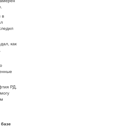
намерен
.
 в
ал
следил
дал, как
,
о
ленные
фтия РД,
смогу
ем
 базе