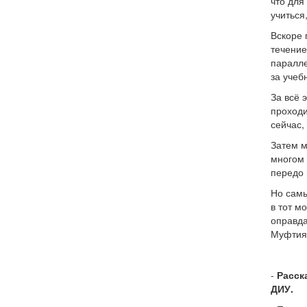
что для
учиться
Вскоре 
течение
паралле
за учеб
За всё 
проходи
сейчас,
Затем м
многом 
передо 
Но самы
в тот м
оправда
Муфтия
-
Расск
ДИУ.