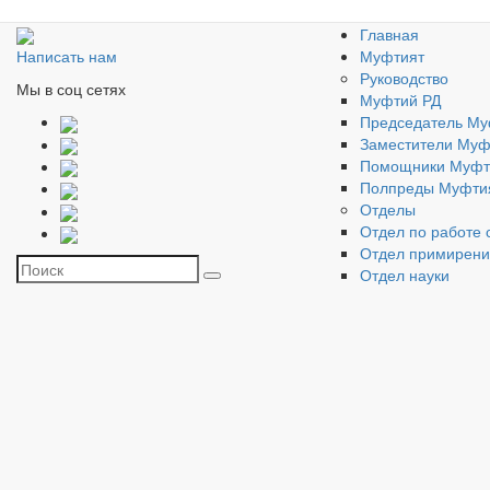
Главная
Муфтият
Написать нам
Руководство
Мы в соц сетях
Муфтий РД
Председатель Му
Заместители Муф
Помощники Муфт
Полпреды Муфти
Отделы
Отдел по работе 
Отдел примирен
Отдел науки