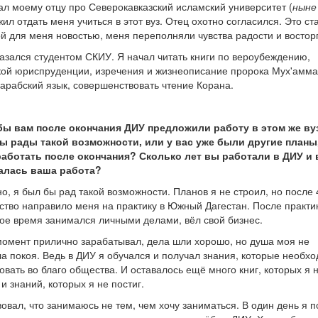
ал моему отцу про Северокавказский исламский университет (
ныне
ил отдать меня учиться в этот вуз. Отец охотно согласился. Это ст
й для меня новостью, меня переполняли чувства радости и восторг
казался студентом СКИУ. Я начал читать книги по вероубеждению,
ой юриспруденции, изречения и жизнеописание пророка Мух'аммад
 арабский язык, совершенствовать чтение Корана.
бы вам после окончания ДИУ предложили работу в этом же ву
ы рады такой возможности, или у вас уже были другие планы,
работать после окончания? Сколько лет вы работали в ДИУ и 
алась ваша работа?
но, я был бы рад такой возможности. Планов я не строил, но после 
ство направило меня на практику в Южный Дагестан. После практи
ое время занимался личными делами, вёл свой бизнес.
момент прилично зарабатывал, дела шли хорошо, но душа моя не
а покоя. Ведь в ДИУ я обучался и получал знания, которые необх
овать во благо общества. И оставалось ещё много книг, которых я 
 и знаний, которых я не постиг.
вовал, что занимаюсь не тем, чем хочу заниматься. В один день я п