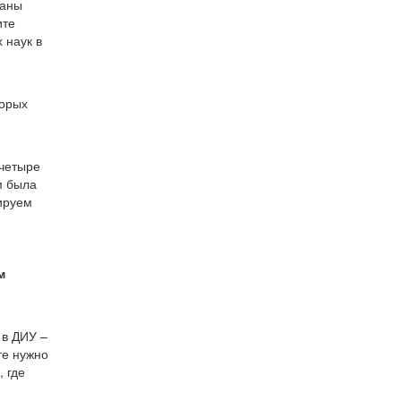
таны
ите
 наук в
торых
 четыре
м была
ируем
м
 в ДИУ –
те нужно
 где