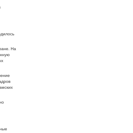
и
и
одилось
ране. На
анную
ых
чение
адров
ламских
но
вные