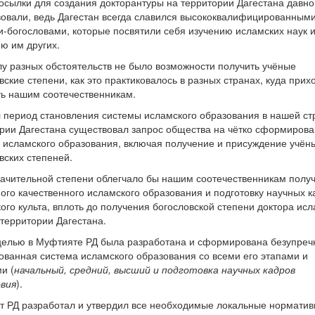
осылки для создания докторантуры на территории Дагестана давно
овали, ведь Дагестан всегда славился высококвалифицированным
-богословами, которые посвятили себя изучению исламских наук 
ю им других.
лу разных обстоятельств не было возможности получить учёные
вские степени, как это практиковалось в разных странах, куда прих
ь нашим соотечественникам.
 период становления системы исламского образования в нашей ст
рии Дагестана существовал запрос общества на чётко сформиров
 исламского образования, включая получение и присуждение учён
вских степеней.
начительной степени облегчало бы нашим соотечественникам полу
ого качественного исламского образования и подготовку научных к
ого культа, вплоть до получения богословской степени доктора ис
 территории Дагестана.
целью в Муфтияте РД была разработана и сформирована безупреч
ованная система исламского образования со всеми его этапами и
и (
начальный, средний, высший и подготовка научных кадров
вия
).
 РД разработал и утвердил все необходимые локальные нормати