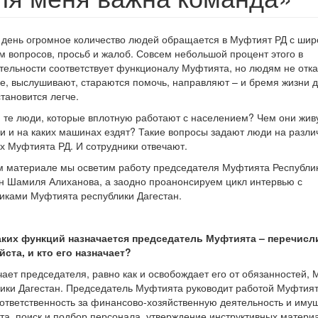
день огромное количество людей обращается в Муфтият РД с шир
м вопросов, просьб и жалоб. Совсем небольшой процент этого в
тельности соответствует функционалу Муфтията, но людям не отк
е, выслушивают, стараются помочь, направляют – и бремя жизни 
тановится легче.
, те люди, которые вплотную работают с населением? Чем они живу
и и на каких машинах ездят? Такие вопросы задают люди на разли
х Муфтията РД. И сотрудники отвечают.
 материале мы осветим работу председателя Муфтията Республи
н Шамиля Алиханова, а заодно проанонсируем цикл интервью с
иками Муфтията республики Дагестан.
аких функций назначается председатель Муфтията – перечисл
ста, и кто его назначает?
чает председателя, равно как и освобождает его от обязанностей,
ики Дагестан. Председатель Муфтията руководит работой Муфтия
 ответственность за финансово-хозяйственную деятельность и иму
а, поиск и подбор персонала, утверждение инструктивных матери