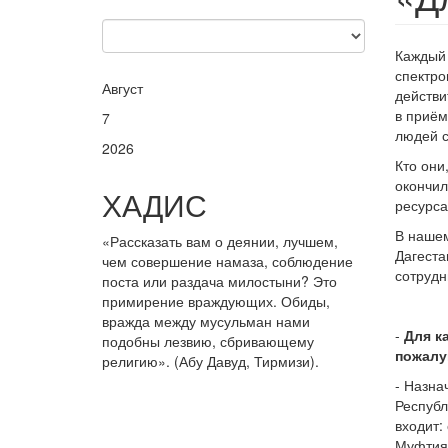
Каждый 
спектро
Август
действи
в приём
7
людей с
2026
Кто они
окончил
ХАДИС
ресурса
В нашем
«Рассказать вам о деянии, лучшем,
Дагеста
чем совершение намаза, соблюдение
сотрудн
поста или раздача милостыни? Это
примирение враждующих. Обиды,
вражда между мусульман нами
-
Для к
подобны лезвию, сбривающему
пожалуй
религию». (Абу Давуд, Тирмизи).
- Назна
Республ
входит:
Муфтият