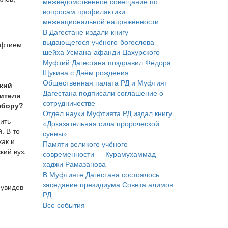
межведомственное совещание по
вопросам профилактики
межнациональной напряжённости
В Дагестане издали книгу
выдающегося учёного-богослова
уфтием
шейха Усмана-афанди Цахурского
Муфтий Дагестана поздравил Фёдора
Щукина с Днём рождения
Общественная палата РД и Муфтият
кий
Дагестана подписали соглашение о
ители
сотрудничестве
ыбору?
Отдел науки Муфтията РД издал книгу
ить
«Доказательная сила пророческой
. В то
сунны»
как и
Памяти великого учёного
кий вуз.
современности — Курамухаммад-
хаджи Рамазанова
В Муфтияте Дагестана состоялось
заседание президиума Совета алимов
 увидев
РД
Все события