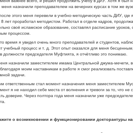
 меня важнее всего, и решил продолжить учёбу в ДИУ. Хотя я был 
, меня назначили преподавателем на вечерних курсах в том же вузе
после этого меня перевели в учебно-методическую часть ДИУ, где я
 8 лет проработал методистом. Работал в отделе кадров, продолж
льно своё исламское образование, составлял расписание уроков, 
ным процессом.
это время я увидел очень много преподавателей и студентов, наблю
т учебный процесс и т. д. Этот опыт оказался для меня бесценным
 в должности председателя Муфтията, я отчётливо это понимаю.
еня назначили заместителем имама Центральной джума-мечети, в
благодаря моим наставникам в работе я смог реализовать постав
мной задачи.
м ответственным стал момент назначения меня заместителем Му
омент я не находил себе места от волнения и тревоги за то, что не 
ть доверие. Через полтора года меня назначили уже председател
та.
ажите о возникновении и функционировании докторантуры на