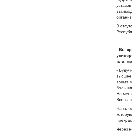
уставов
взаимод
организ
В отсут
Республ
-
Вы ср
универ
или, м
- Будуч
высшее 
время м
большин
Но меня
Всевышн
Началос
которую
прекра
Через н