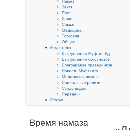
Намаз
Закят
Пост
Хадж
Семья
Медицина
Торговля
Общее
Медиатека
Выступления Муфтия РД
Выступления богословов
Благонравие праведников
Новости Муфтията
Маджлисы алимов
Социальные ролики
Сурдо видео
Передачи
Статьи
Время намаза
«Д