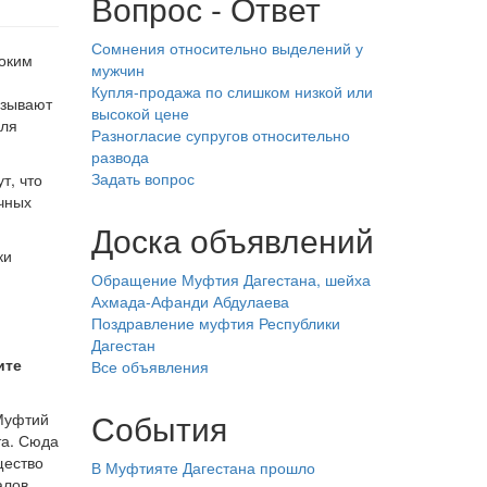
Вопрос - Ответ
Сомнения относительно выделений у
оким
мужчин
Купля-продажа по слишком низкой или
азывают
высокой цене
для
Разногласие супругов относительно
развода
Задать вопрос
т, что
чных
Доска объявлений
ки
Обращение Муфтия Дагестана, шейха
Ахмада-Афанди Абдулаева
Поздравление муфтия Республики
Дагестан
ите
Все объявления
События
 Муфтий
та. Сюда
щество
В Муфтияте Дагестана прошло
алов,