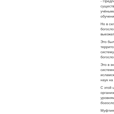
- Предп
существ
учёными
обучени
Но в си
богосло
выезжат
Это был
террито
систему
богосло
Это в з
системн
исламск
наук на
С этой 
организ
уровням
богосло
Муфтият