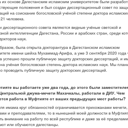
а их основе Дагестанским исламским университетом были разрабо
ствующие положения и был создан диссертационный совет по защ
аций на соискание богословской учёной степени доктора исламских
 21 человека.
 диссертационного совета являются видные учёные светской и
зной интеллигенции Дагестана, России и арабских стран, среди ко
докторов наук.
бразом, была открыта докторантура в Дагестанском исламском
итете имени шейха Мухаммад-Арифа, а уже 3 сентября 2020 года
а успешно прошли публичную защиту докторских диссертаций, и и
на учёная богословская степень доктора исламских наук. Мы план
о проводить публичную защиту докторских диссертаций.
фтияте вы работаете уже два года, до этого были заместителе
Центральной джума-мечети Махачкалы, работали в ДИУ. Чем
ется работа в Муфтияте от ваших предыдущих мест работы?
для имама круг обязанностей ограничивается прихожанами мечети,
ами и преподавателями, то в нынешней моей должности в Муфтия
ь внимание на работу по всей республике и даже за её пределами,
ют или обучаются дагестанцы.