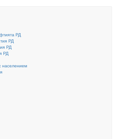
фтията РД
тия РД
ия РД
я РД
с населением
ия