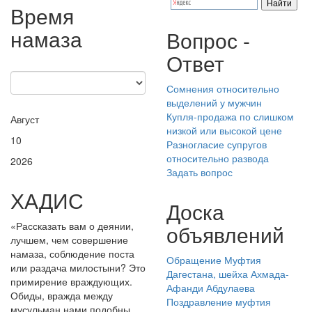
Время
намаза
Вопрос -
Ответ
Сомнения относительно
выделений у мужчин
Купля-продажа по слишком
Август
низкой или высокой цене
10
Разногласие супругов
относительно развода
2026
Задать вопрос
ХАДИС
Доска
«Рассказать вам о деянии,
объявлений
лучшем, чем совершение
намаза, соблюдение поста
Обращение Муфтия
или раздача милостыни? Это
Дагестана, шейха Ахмада-
примирение враждующих.
Афанди Абдулаева
Обиды, вражда между
Поздравление муфтия
мусульман нами подобны