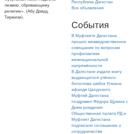
Республики Дагестан
лезвию, сбривающему
Все объявления
религию». (Абу Давуд,
Тирмизи).
События
В Муфтияте Дагестана
прошло межведомственное
совещание по вопросам
профилактики
межнациональной
напряжённости
В Дагестане издали книгу
выдающегося учёного-
богослова шейха Усмана-
афанди Цахурского
Муфтий Дагестана
поздравил Фёдора Щукина с
Днём рождения
Общественная палата РД и
Муфтият Дагестана
подписали соглашение о
сотрудничестве