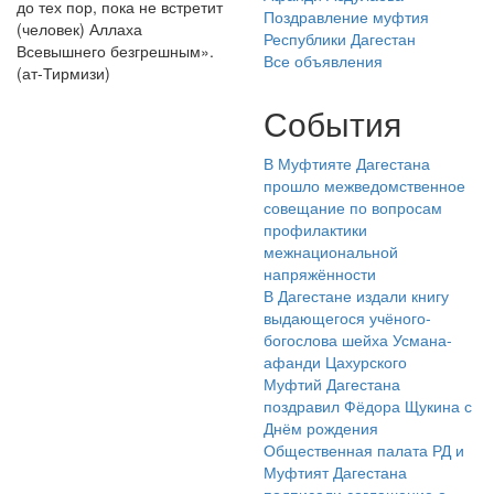
до тех пор, пока не встретит
Поздравление муфтия
(человек) Аллаха
Республики Дагестан
Всевышнего безгрешным».
Все объявления
(ат-Тирмизи)
События
В Муфтияте Дагестана
прошло межведомственное
совещание по вопросам
профилактики
межнациональной
напряжённости
В Дагестане издали книгу
выдающегося учёного-
богослова шейха Усмана-
афанди Цахурского
Муфтий Дагестана
поздравил Фёдора Щукина с
Днём рождения
Общественная палата РД и
Муфтият Дагестана
подписали соглашение о