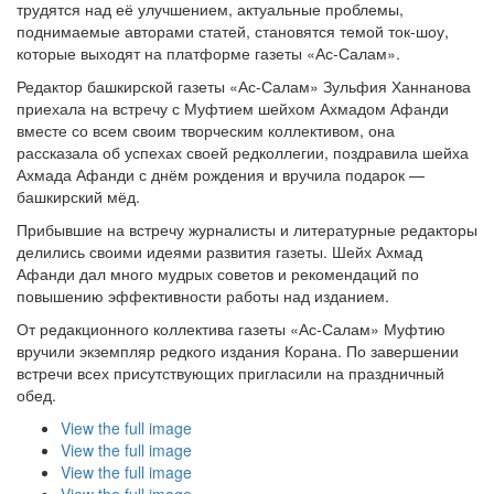
трудятся над её улучшением, актуальные проблемы,
поднимаемые авторами статей, становятся темой ток-шоу,
которые выходят на платформе газеты «Ас-Салам».
Редактор башкирской газеты «Ас-Салам» Зульфия Ханнанова
приехала на встречу с Муфтием шейхом Ахмадом Афанди
вместе со всем своим творческим коллективом, она
рассказала об успехах своей редколлегии, поздравила шейха
Ахмада Афанди с днём рождения и вручила подарок —
башкирский мёд.
Прибывшие на встречу журналисты и литературные редакторы
делились своими идеями развития газеты. Шейх Ахмад
Афанди дал много мудрых советов и рекомендаций по
повышению эффективности работы над изданием.
От редакционного коллектива газеты «Ас-Салам» Муфтию
вручили экземпляр редкого издания Корана. По завершении
встречи всех присутствующих пригласили на праздничный
обед.
View the full image
View the full image
View the full image
View the full image