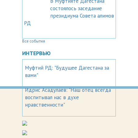
В Муфтияте Дагестана
состоялось заседание
президиума Совета алимов
РД
Все события
ИНТЕРВЬЮ
Муфтий РД: "Будущее Дагестана за
вами"
Идрис Асадулаев: "Наш отец всегда
воспитывал нас в духе
нравственности"